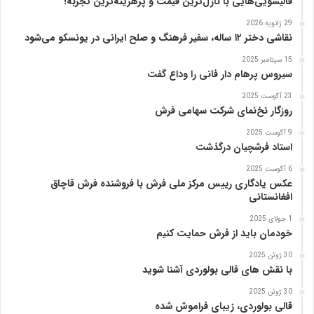
قالیشویی‌هایی با نازل‌ترین قیمت و پرهزینه‌ترین تجربه!
ا
29 ژانویه 2026
پ
نقاشی دختر ۱۲ ساله، سفیر فرهنگ و صلح ایرانی در یونسکو می‌شود
ن
ی
15 سپتامبر 2025
ا
سیروس پرهام دار فانی را وداع گفت
ز
23 آگوست 2025
ب
روزگار نخ‌نمای شرکت سهامی فرش
ن
ی
9 آگوست 2025
ا
استاد فرشچیان درگذشت
د
6 آگوست 2025
ر
عکس یادگاری رییس مرکز ملی فرش با فروشنده فرش قاچاق
س
افغانستانی
ا
م
1 جولای 2025
خودمان باید از فرش حمایت کنیم
ع
ر
30 ژوئن 2025
ب‌
با نقش های قالی بولوردی آشنا شوید
ز
ا
30 ژوئن 2025
قالی بولوردی، زیبای فراموش شده
د