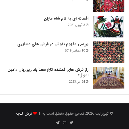
افسانه ای به نام شاه ماران
3 آوریل 2021
بررسی مفهوم نقوش در فرش‌ های عشایری
10 دسامبر 2019
راز فرش های گمشده کاخ سعدآباد زیر زبان «امین
اموال»
24 می 2023
© کپی‌رایت 2026, تمامی حقوق متعلق است به |
فرش گلچه
توییتر
اینستاگرام
تلگرام