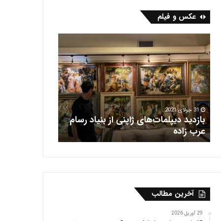
عکس و فیلم
ب
ف
ا
ر
ز
ش
د
ه
ی
ر
د
ی
د
س
ی
31 جولای 2021
بازدید دیپلمات‌های ژاپنی از بنیاد رسام
پ
16 جولای 2021
عرب‌ زاده
فرش هریس
ل
م
ا
ت‌
ه
ا
آخرین مطالب
ی
ژ
ا
29 آوریل 2026