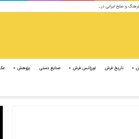
ش
تاریخ فرش
اورژانس فرش
صنایع دستی
پژوهش
عکس