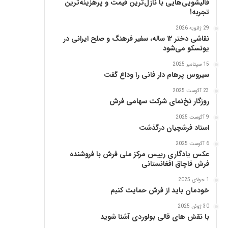
قالیشویی‌هایی با نازل‌ترین قیمت و پرهزینه‌ترین
پ
تجربه!
ن
ی
29 ژانویه 2026
ا
نقاشی دختر ۱۲ ساله، سفیر فرهنگ و صلح ایرانی در
ز
یونسکو می‌شود
ب
15 سپتامبر 2025
ن
سیروس پرهام دار فانی را وداع گفت
ی
ا
23 آگوست 2025
د
روزگار نخ‌نمای شرکت سهامی فرش
ر
9 آگوست 2025
س
استاد فرشچیان درگذشت
ا
م
6 آگوست 2025
ع
عکس یادگاری رییس مرکز ملی فرش با فروشنده
فرش قاچاق افغانستانی
ر
ب‌
1 جولای 2025
ز
خودمان باید از فرش حمایت کنیم
ا
د
30 ژوئن 2025
با نقش های قالی بولوردی آشنا شوید
ه