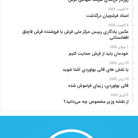
ن
ی
9 آگوست 2025
ا
استاد فرشچیان درگذشت
د
6 آگوست 2025
ر
عکس یادگاری رییس مرکز ملی فرش با فروشنده فرش قاچاق
س
افغانستانی
ا
م
1 جولای 2025
خودمان باید از فرش حمایت کنیم
ع
ر
30 ژوئن 2025
ب‌
با نقش های قالی بولوردی آشنا شوید
ز
ا
30 ژوئن 2025
قالی بولوردی، زیبای فراموش شده
د
ه
9 آوریل 2025
از نقشه وزیر مخصوص چه می‌دانید؟