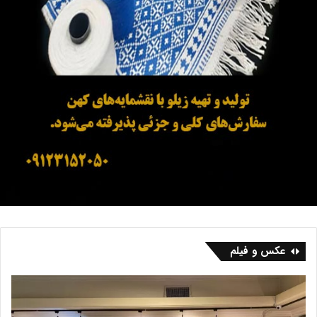
عکس و فیلم
ب
ف
ا
ر
ز
ش