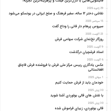
قالیشویی‌هایی با نازل‌ترین قیمت و پرهزینه‌ترین تجربه!
ا
29 ژانویه 2026
پ
نقاشی دختر ۱۲ ساله، سفیر فرهنگ و صلح ایرانی در یونسکو می‌شود
ن
ی
15 سپتامبر 2025
ا
سیروس پرهام دار فانی را وداع گفت
ز
23 آگوست 2025
ب
روزگار نخ‌نمای شرکت سهامی فرش
ن
ی
9 آگوست 2025
ا
استاد فرشچیان درگذشت
د
6 آگوست 2025
ر
عکس یادگاری رییس مرکز ملی فرش با فروشنده فرش قاچاق
س
افغانستانی
ا
م
1 جولای 2025
خودمان باید از فرش حمایت کنیم
ع
ر
30 ژوئن 2025
ب‌
با نقش های قالی بولوردی آشنا شوید
ز
ا
30 ژوئن 2025
قالی بولوردی، زیبای فراموش شده
د