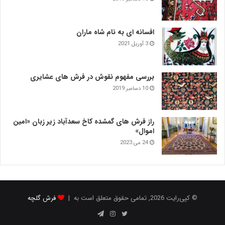
افسانه ای به نام شاه ماران
3 آوریل 2021
بررسی مفهوم نقوش در فرش‌ های عشایری
10 دسامبر 2019
راز فرش های گمشده کاخ سعدآباد زیر زبان «امین
اموال»
24 می 2023
© کپی‌رایت 2026, تمامی حقوق متعلق است به |
فرش گلچه
توییتر
اینستاگرام
تلگرام