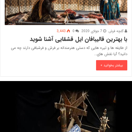
گلچه فرش
7 جولای 2020
0
3,443
با بهترین قالیبافان ایل قشقایی آشنا شوید
از طایفه ها و تیره هایی که دستی هنرمندانه بر فرش و فرشبافی دارند چه می
دانید؟ آیا نقش های…
بیشتر بخوانید »