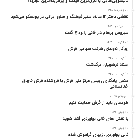
قالیشویی‌هایی با نازل‌ترین قیمت و پرهزینه‌ترین تجربه!
ا
29 ژانویه 2026
پ
نقاشی دختر ۱۲ ساله، سفیر فرهنگ و صلح ایرانی در یونسکو می‌شود
ن
ی
15 سپتامبر 2025
ا
سیروس پرهام دار فانی را وداع گفت
ز
23 آگوست 2025
ب
روزگار نخ‌نمای شرکت سهامی فرش
ن
ی
9 آگوست 2025
ا
استاد فرشچیان درگذشت
د
6 آگوست 2025
ر
عکس یادگاری رییس مرکز ملی فرش با فروشنده فرش قاچاق
س
افغانستانی
ا
م
1 جولای 2025
خودمان باید از فرش حمایت کنیم
ع
ر
30 ژوئن 2025
ب‌
با نقش های قالی بولوردی آشنا شوید
ز
ا
30 ژوئن 2025
قالی بولوردی، زیبای فراموش شده
د