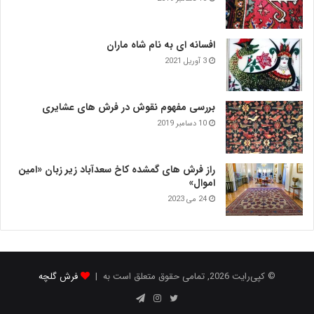
افسانه ای به نام شاه ماران
3 آوریل 2021
بررسی مفهوم نقوش در فرش‌ های عشایری
10 دسامبر 2019
راز فرش های گمشده کاخ سعدآباد زیر زبان «امین
اموال»
24 می 2023
© کپی‌رایت 2026, تمامی حقوق متعلق است به |
فرش گلچه
توییتر
اینستاگرام
تلگرام