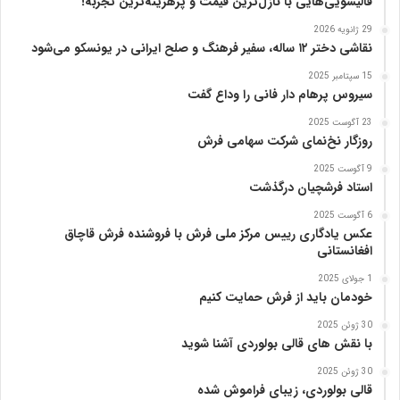
قالیشویی‌هایی با نازل‌ترین قیمت و پرهزینه‌ترین تجربه!
ا
29 ژانویه 2026
پ
نقاشی دختر ۱۲ ساله، سفیر فرهنگ و صلح ایرانی در یونسکو می‌شود
ن
ی
15 سپتامبر 2025
ا
سیروس پرهام دار فانی را وداع گفت
ز
23 آگوست 2025
ب
روزگار نخ‌نمای شرکت سهامی فرش
ن
ی
9 آگوست 2025
ا
استاد فرشچیان درگذشت
د
6 آگوست 2025
ر
عکس یادگاری رییس مرکز ملی فرش با فروشنده فرش قاچاق
س
افغانستانی
ا
م
1 جولای 2025
خودمان باید از فرش حمایت کنیم
ع
ر
30 ژوئن 2025
ب‌
با نقش های قالی بولوردی آشنا شوید
ز
ا
30 ژوئن 2025
قالی بولوردی، زیبای فراموش شده
د