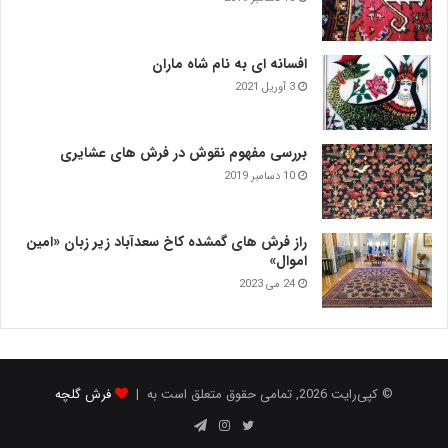
افسانه ای به نام شاه ماران
3 آوریل 2021
بررسی مفهوم نقوش در فرش‌ های عشایری
10 دسامبر 2019
راز فرش های گمشده کاخ سعدآباد زیر زبان «امین
اموال»
24 می 2023
© کپی‌رایت 2026, تمامی حقوق متعلق است به |
فرش گلچه
توییتر
اینستاگرام
تلگرام