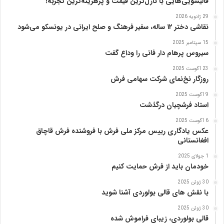
قالیشویی‌هایی با نازل‌ترین قیمت و پرهزینه‌ترین تجربه!
ا
29 ژانویه 2026
پ
نقاشی دختر ۱۲ ساله، سفیر فرهنگ و صلح ایرانی در یونسکو می‌شود
ن
ی
15 سپتامبر 2025
ا
سیروس پرهام دار فانی را وداع گفت
ز
23 آگوست 2025
ب
روزگار نخ‌نمای شرکت سهامی فرش
ن
ی
9 آگوست 2025
ا
استاد فرشچیان درگذشت
د
6 آگوست 2025
ر
عکس یادگاری رییس مرکز ملی فرش با فروشنده فرش قاچاق
س
افغانستانی
ا
م
1 جولای 2025
خودمان باید از فرش حمایت کنیم
ع
ر
30 ژوئن 2025
ب‌
با نقش های قالی بولوردی آشنا شوید
ز
ا
30 ژوئن 2025
قالی بولوردی، زیبای فراموش شده
د