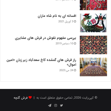
افسانه ای به نام شاه ماران
3 آوریل 2021
بررسی مفهوم نقوش در فرش‌ های عشایری
10 دسامبر 2019
راز فرش های گمشده کاخ سعدآباد زیر زبان «امین
اموال»
24 می 2023
© کپی‌رایت 2026, تمامی حقوق متعلق است به |
فرش گلچه
توییتر
اینستاگرام
تلگرام