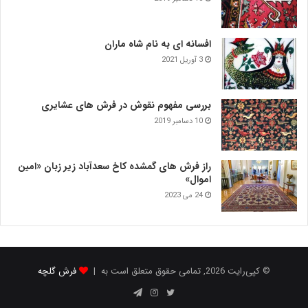
افسانه ای به نام شاه ماران
3 آوریل 2021
بررسی مفهوم نقوش در فرش‌ های عشایری
10 دسامبر 2019
راز فرش های گمشده کاخ سعدآباد زیر زبان «امین
اموال»
24 می 2023
© کپی‌رایت 2026, تمامی حقوق متعلق است به |
فرش گلچه
توییتر
اینستاگرام
تلگرام