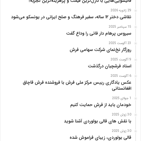
قالیشویی‌هایی با نازل‌ترین قیمت و پرهزینه‌ترین تجربه!
ا
29 ژانویه 2026
پ
نقاشی دختر ۱۲ ساله، سفیر فرهنگ و صلح ایرانی در یونسکو می‌شود
ن
ی
15 سپتامبر 2025
ا
سیروس پرهام دار فانی را وداع گفت
ز
23 آگوست 2025
ب
روزگار نخ‌نمای شرکت سهامی فرش
ن
ی
9 آگوست 2025
ا
استاد فرشچیان درگذشت
د
6 آگوست 2025
ر
عکس یادگاری رییس مرکز ملی فرش با فروشنده فرش قاچاق
س
افغانستانی
ا
م
1 جولای 2025
خودمان باید از فرش حمایت کنیم
ع
ر
30 ژوئن 2025
ب‌
با نقش های قالی بولوردی آشنا شوید
ز
ا
30 ژوئن 2025
قالی بولوردی، زیبای فراموش شده
د