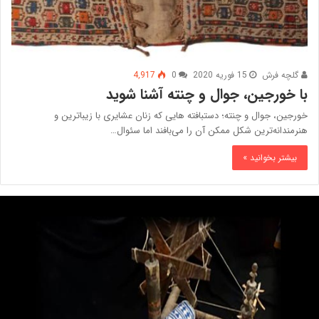
گلچه فرش
15 فوریه 2020
0
4,917
با خورجین، جوال و چنته آشنا شوید
خورجین، جوال و چنته؛ دستبافته هایی که زنان عشایری با زیباترین و
هنرمندانه‌ترین شکل ممکن آن را می‌بافند اما سئوال…
بیشتر بخوانید »