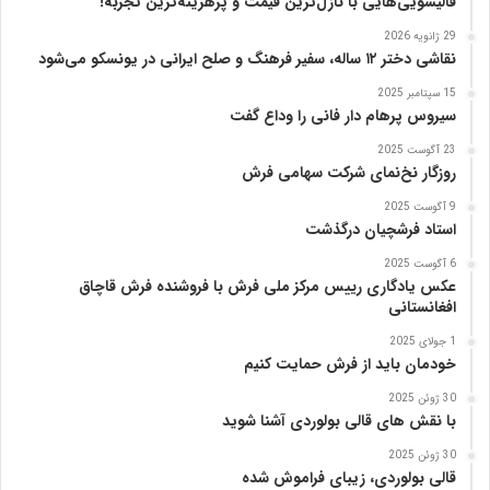
قالیشویی‌هایی با نازل‌ترین قیمت و پرهزینه‌ترین تجربه!
ا
29 ژانویه 2026
پ
نقاشی دختر ۱۲ ساله، سفیر فرهنگ و صلح ایرانی در یونسکو می‌شود
ن
ی
15 سپتامبر 2025
ا
سیروس پرهام دار فانی را وداع گفت
ز
23 آگوست 2025
ب
روزگار نخ‌نمای شرکت سهامی فرش
ن
ی
9 آگوست 2025
ا
استاد فرشچیان درگذشت
د
6 آگوست 2025
ر
عکس یادگاری رییس مرکز ملی فرش با فروشنده فرش قاچاق
س
افغانستانی
ا
م
1 جولای 2025
خودمان باید از فرش حمایت کنیم
ع
ر
30 ژوئن 2025
ب‌
با نقش های قالی بولوردی آشنا شوید
ز
ا
30 ژوئن 2025
قالی بولوردی، زیبای فراموش شده
د