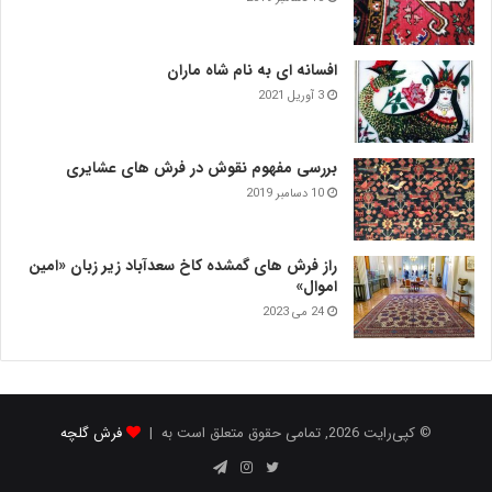
افسانه ای به نام شاه ماران
3 آوریل 2021
بررسی مفهوم نقوش در فرش‌ های عشایری
10 دسامبر 2019
راز فرش های گمشده کاخ سعدآباد زیر زبان «امین
اموال»
24 می 2023
© کپی‌رایت 2026, تمامی حقوق متعلق است به |
فرش گلچه
توییتر
اینستاگرام
تلگرام