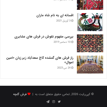
افسانه ای به نام شاه ماران
3 آوریل 2021
بررسی مفهوم نقوش در فرش‌ های عشایری
10 دسامبر 2019
راز فرش های گمشده کاخ سعدآباد زیر زبان «امین
اموال»
24 می 2023
© کپی‌رایت 2026, تمامی حقوق متعلق است به |
فرش گلچه
توییتر
اینستاگرام
تلگرام