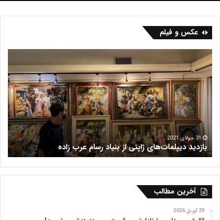
عکس و فیلم
ف
ر
ش
ه
ر
ی
س
16 جولای 2021
فرش هریس
آخرین مطالب
29 آوریل 2026