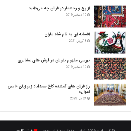
از رج و رجشمار در فرش چه می‌دانید
10 دسامبر 2019
افسانه ای به نام شاه ماران
3 آوریل 2021
بررسی مفهوم نقوش در فرش‌ های عشایری
10 دسامبر 2019
راز فرش های گمشده کاخ سعدآباد زیر زبان «امین
اموال»
24 می 2023
© کپی‌رایت 2026, تمامی حقوق متعلق است به |
فرش گلچه