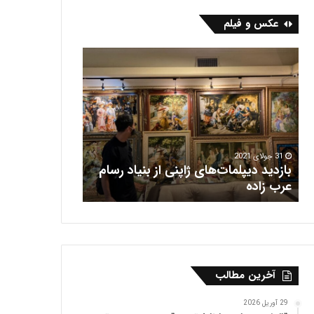
عکس و فیلم
ب
ف
ا
ر
ز
ش
د
ه
ی
ر
د
ی
د
س
ی
31 جولای 2021
بازدید دیپلمات‌های ژاپنی از بنیاد رسام
پ
16 جولای 2021
عرب‌ زاده
فرش هریس
ل
م
ا
ت‌
ه
ا
آخرین مطالب
ی
ژ
ا
29 آوریل 2026