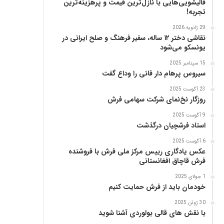
قالیشویی‌هایی با نازل‌ترین قیمت و پرهزینه‌ترین
پ
تجربه!
ن
ی
29 ژانویه 2026
ا
نقاشی دختر ۱۲ ساله، سفیر فرهنگ و صلح ایرانی در
ز
یونسکو می‌شود
ب
15 سپتامبر 2025
ن
سیروس پرهام دار فانی را وداع گفت
ی
ا
23 آگوست 2025
د
روزگار نخ‌نمای شرکت سهامی فرش
ر
9 آگوست 2025
س
استاد فرشچیان درگذشت
ا
م
6 آگوست 2025
ع
عکس یادگاری رییس مرکز ملی فرش با فروشنده
فرش قاچاق افغانستانی
ر
ب‌
1 جولای 2025
ز
خودمان باید از فرش حمایت کنیم
ا
د
30 ژوئن 2025
با نقش های قالی بولوردی آشنا شوید
ه