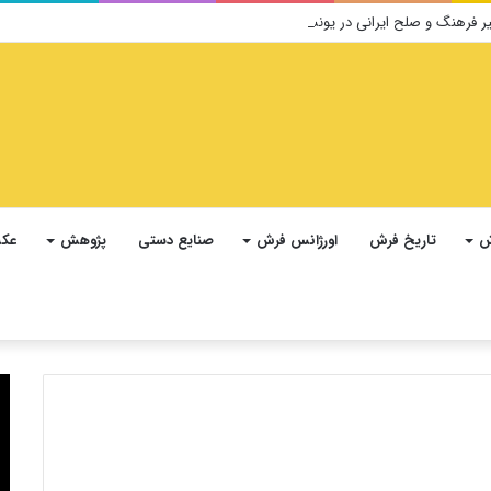
ش
تاریخ فرش
اورژانس فرش
صنایع دستی
پژوهش
عکس