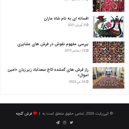
افسانه ای به نام شاه ماران
3 آوریل 2021
بررسی مفهوم نقوش در فرش‌ های عشایری
10 دسامبر 2019
راز فرش های گمشده کاخ سعدآباد زیر زبان «امین
اموال»
24 می 2023
© کپی‌رایت 2026, تمامی حقوق متعلق است به |
فرش گلچه
توییتر
اینستاگرام
تلگرام