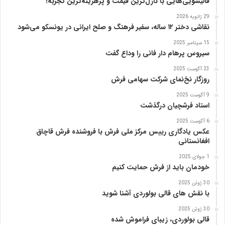
قالیشویی‌هایی با نازل‌ترین قیمت و پرهزینه‌ترین تجربه!
ا
29 ژانویه 2026
پ
نقاشی دختر ۱۲ ساله، سفیر فرهنگ و صلح ایرانی در یونسکو می‌شود
ن
ی
15 سپتامبر 2025
ا
سیروس پرهام دار فانی را وداع گفت
ز
23 آگوست 2025
ب
روزگار نخ‌نمای شرکت سهامی فرش
ن
ی
9 آگوست 2025
ا
استاد فرشچیان درگذشت
د
6 آگوست 2025
ر
عکس یادگاری رییس مرکز ملی فرش با فروشنده فرش قاچاق
س
افغانستانی
ا
م
1 جولای 2025
خودمان باید از فرش حمایت کنیم
ع
ر
30 ژوئن 2025
ب‌
با نقش های قالی بولوردی آشنا شوید
ز
ا
30 ژوئن 2025
قالی بولوردی، زیبای فراموش شده
د