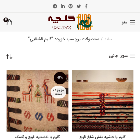
0
منو
خانه
محصولات برچسب خورده “گلیم قشقایی”
منوی جانبی
-8%
موجود ن
یست
گلیم با حاشیه نقش شاخ قوچ
گلیم با نقشمایه قوچ و آدمک