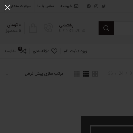
خبرنامه
تماس با ما
سوالات متداول
۰
تومان
پشتیبانی
09123152050
0
محصول
0
ورود / ثبت نام
علاقه‌مندی
مقایسه
36
24
9