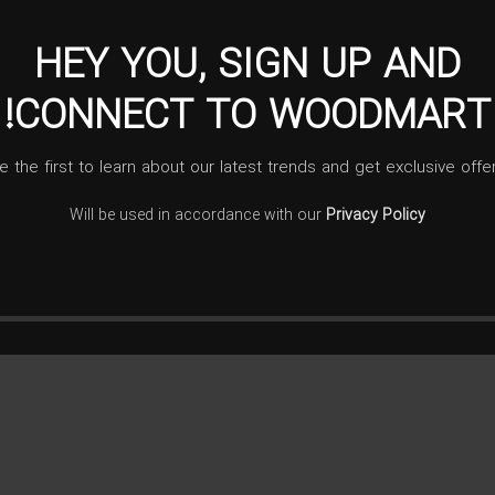
HEY YOU, SIGN UP AND
CONNECT TO WOODMART!
e the first to learn about our latest trends and get exclusive offe
ش فرادنبه نقشه گل پتو
Will be used in accordance with our
Privacy Policy
۷,۲۰۰,۰۰۰
تومان