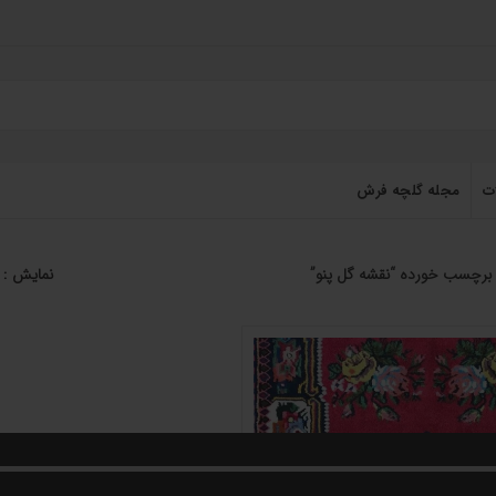
ت
مجله گلچه فرش
رچسب خورده “نقشه گل پنو”
نمایش