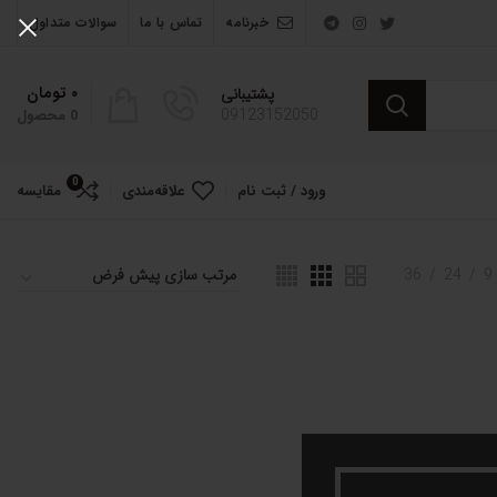
خبرنامه
تماس با ما
سوالات متداول
۰
تومان
پشتیبانی
09123152050
0
محصول
0
ورود / ثبت نام
علاقه‌مندی
مقایسه
36
24
9