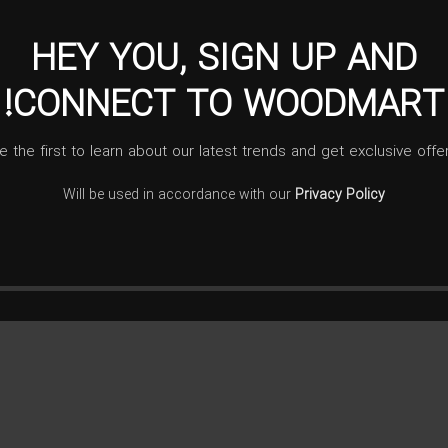
HEY YOU, SIGN UP AND
CONNECT TO WOODMART!
e the first to learn about our latest trends and get exclusive offe
ش نهاوند طرح گل حیدر
Will be used in accordance with our
Privacy Policy
۲۰,۰۰۰,۰۰۰
تومان