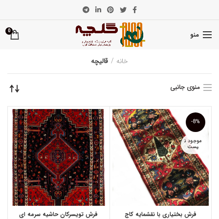
0
منو
خانه
قالیچه
منوی جانبی
-8%
موجود ن
یست
فرش بختیاری با نقشمایه کاج
فرش تویسرکان حاشیه سرمه ای