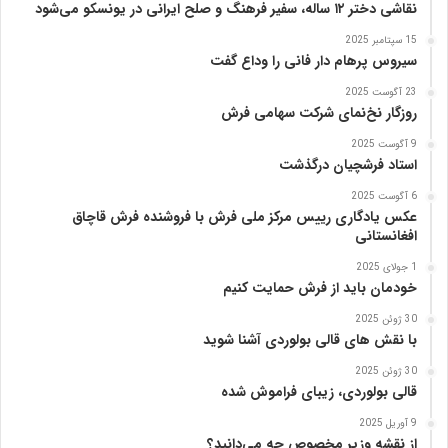
نقاشی دختر ۱۲ ساله، سفیر فرهنگ و صلح ایرانی در یونسکو می‌شود
ن
ی
15 سپتامبر 2025
ا
سیروس پرهام دار فانی را وداع گفت
ز
23 آگوست 2025
ب
روزگار نخ‌نمای شرکت سهامی فرش
ن
ی
9 آگوست 2025
ا
استاد فرشچیان درگذشت
د
6 آگوست 2025
ر
عکس یادگاری رییس مرکز ملی فرش با فروشنده فرش قاچاق
س
افغانستانی
ا
م
1 جولای 2025
خودمان باید از فرش حمایت کنیم
ع
ر
30 ژوئن 2025
ب‌
با نقش های قالی بولوردی آشنا شوید
ز
ا
30 ژوئن 2025
قالی بولوردی، زیبای فراموش شده
د
ه
9 آوریل 2025
از نقشه وزیر مخصوص چه می‌دانید؟