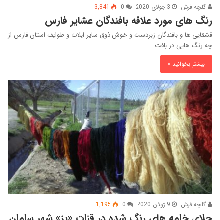
گلچه فرش
3 جولای 2020
0
3,841
رنگ های مورد علاقه بافندگان عشایر فارس
قشقایی ها و بافندگان زبردست و خوش ذوق سایر ایلات و طوایف استان فارس از
چه رنگ هایی در بافت…
بیشتر بخوانید »
گلچه فرش
9 ژوئن 2020
0
1,195
جلای خامه ‌های رنگ شده در قنات «پز» شهر سامان